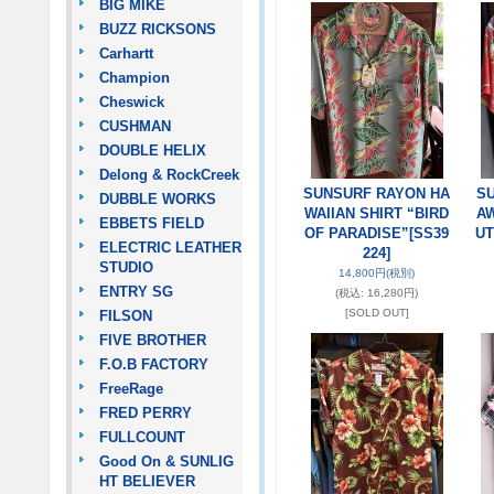
BIG MIKE
BUZZ RICKSONS
Carhartt
Champion
Cheswick
CUSHMAN
DOUBLE HELIX
Delong & RockCreek
SUNSURF RAYON HA
SU
DUBBLE WORKS
WAIIAN SHIRT “BIRD
AW
EBBETS FIELD
OF PARADISE”
[SS39
UT
ELECTRIC LEATHER
224]
STUDIO
14,800円
(税別)
ENTRY SG
(税込
:
16,280円)
[SOLD OUT]
FILSON
FIVE BROTHER
F.O.B FACTORY
FreeRage
FRED PERRY
FULLCOUNT
Good On & SUNLIG
HT BELIEVER