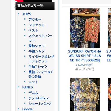
商品カテゴリ一覧
TOPS
アウター
ジャケット
ベスト
スウェット,パー
カー
長袖シャツ
半袖シャツ
SUNSURF RAYON HA
SU
WAIIAN SHIRT “ISLA
WA
ライダース＆レザ
ND TRIP”
[SS39620]
LE
ージャケット
16,800円
(税別)
半袖T-シャツ
(税込
:
18,480円)
長袖T-シャツ＆7
分,5分袖
ニット
PANTS
デニム
チノ＆Others
ショートパンツ
Goods