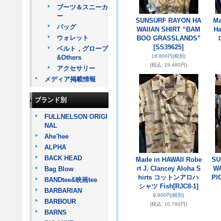
ブーツ＆スニーカ
ー
SUNSURF RAYON HA
Ma
バッグ
WAIIAN SHIRT “BAM
H
ウォレット
BOO GRASSLANDS”
[SS39625]
ベルト，グローブ
16,800円
(税別)
&Others
(税込
:
18,480円)
アクセサリー
メディア掲載情報
ブランド別
FULLNELSON ORIGI
NAL
Ahe'hee
ALPHA
BACK HEAD
Made in HAWAII Robe
SU
rt J. Clancey Aloha S
WA
Bag Blow
hirts コットンアロハ
PI
BANDtee&映画tee
シャツ Fish
[RJC8-1]
BARBARIAN
9,800円
(税別)
BARBOUR
(税込
:
10,780円)
BARNS