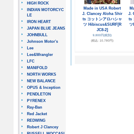
HIGH ROCK
Made in USA Robert
Ma
INDIAN MOTORCYC
J. Clancey Aloha Shir
J. 
LE
ts コットンアロハシャ
t
IRON HEART
ツ Hibiscus&SURF
[R
ツP
JAPAN BLUE JEANS
JC8-2]
JOHNBULL
9,800円
(税別)
(税込
:
10,780円)
Johnson Motor's
Lee
Lee&Wrangler
LFC
MANIFOLD
NORTH WORKS
NEW BALANCE
OPUS & Inception
PENDLETON
PYRENEX
Ray-Ban
Red Jacket
REDWING
Robert J Clancey
RUSSELL MOCCASI