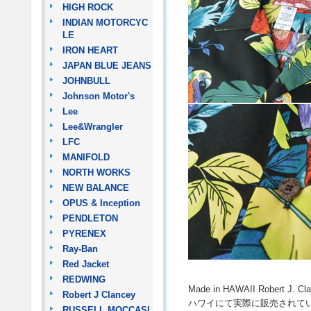
HIGH ROCK
INDIAN MOTORCYC
LE
IRON HEART
JAPAN BLUE JEANS
JOHNBULL
Johnson Motor's
Lee
Lee&Wrangler
LFC
MANIFOLD
NORTH WORKS
NEW BALANCE
OPUS & Inception
PENDLETON
PYRENEX
Ray-Ban
Red Jacket
REDWING
Made in HAWAII Robert
Robert J Clancey
ハワイにて実際に販売されて
RUSSELL MOCCASI