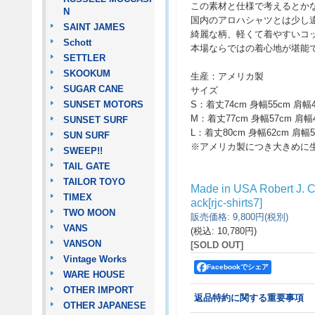
この素材と仕様で考えるとか
N
国内のアロハシャツとは少し
SAINT JAMES
綺麗な柄、軽くて着やすいコ
Schott
本場ならではの着心地が堪能
SETTLER
SKOOKUM
生産：アメリカ製
SUGAR CANE
サイズ
SUNSET MOTORS
S：着丈74cm 身幅55cm 肩幅4
M：着丈77cm 身幅57cm 肩幅4
SUNSET SURF
L：着丈80cm 身幅62cm 肩幅5
SUN SURF
※アメリカ製につき大きめに
SWEEP!!
TAIL GATE
TAILOR TOYO
Made in USA Robert J
TIMEX
ack
[
rjc-shirts7
]
TWO MOON
販売価格
:
9,800円
(税別)
VANS
(税込
:
10,780円
)
VANSON
[SOLD OUT]
Vintage Works
Facebookでシェア
WARE HOUSE
OTHER IMPORT
返品特約に関する重要事項
OTHER JAPANESE