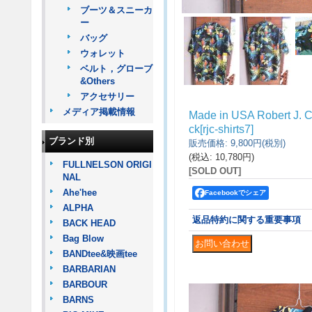
ブーツ＆スニーカ
ー
バッグ
ウォレット
ベルト，グローブ
&Others
アクセサリー
メディア掲載情報
Made in USA Robert J
ck
[
rjc-shirts7
]
ブランド別
販売価格
:
9,800円
(税別)
(税込
:
10,780円
)
FULLNELSON ORIGI
[SOLD OUT]
NAL
Ahe'hee
Facebookでシェア
ALPHA
返品特約に関する重要事項
BACK HEAD
Bag Blow
BANDtee&映画tee
BARBARIAN
BARBOUR
BARNS