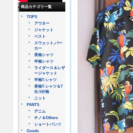
商品カテゴリ一覧
TOPS
アウター
ジャケット
ベスト
スウェット,パー
カー
長袖シャツ
半袖シャツ
ライダース＆レザ
ージャケット
半袖T-シャツ
長袖T-シャツ＆7
分,5分袖
ニット
PANTS
デニム
チノ＆Others
ショートパンツ
Goods