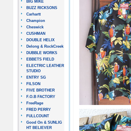
BIG MIKE
BUZZ RICKSONS
Carhartt
Champion
Cheswick
CUSHMAN
DOUBLE HELIX
Delong & RockCreek
DUBBLE WORKS
EBBETS FIELD
ELECTRIC LEATHER
STUDIO
ENTRY SG
FILSON
FIVE BROTHER
F.O.B FACTORY
FreeRage
FRED PERRY
FULLCOUNT
Good On & SUNLIG
HT BELIEVER