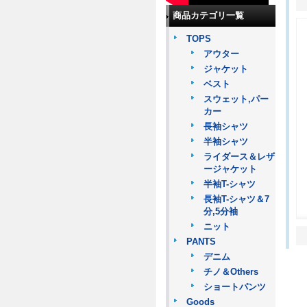
商品カテゴリ一覧
TOPS
アウター
ジャケット
ベスト
スウェット,パー
カー
長袖シャツ
半袖シャツ
ライダース＆レザ
ージャケット
半袖T-シャツ
長袖T-シャツ＆7
分,5分袖
ニット
PANTS
デニム
チノ＆Others
ショートパンツ
Goods