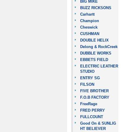
BIG MIKE
BUZZ RICKSONS
Carhartt
Champion
Cheswick
CUSHMAN
DOUBLE HELIX
Delong & RockCreek
DUBBLE WORKS
EBBETS FIELD
ELECTRIC LEATHER
STUDIO
ENTRY SG
FILSON
FIVE BROTHER
F.O.B FACTORY
FreeRage
FRED PERRY
FULLCOUNT
Good On & SUNLIG
HT BELIEVER