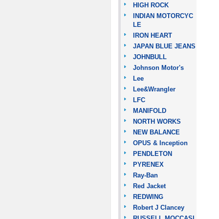
HIGH ROCK
INDIAN MOTORCYC
LE
IRON HEART
JAPAN BLUE JEANS
JOHNBULL
Johnson Motor's
Lee
Lee&Wrangler
LFC
MANIFOLD
NORTH WORKS
NEW BALANCE
OPUS & Inception
PENDLETON
PYRENEX
Ray-Ban
Red Jacket
REDWING
Robert J Clancey
RUSSELL MOCCASI