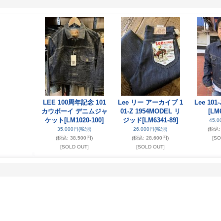
LEE 100周年記念 101
Lee リー アーカイブ 1
Lee 101
カウボーイ デニムジャ
01-Z 1954MODEL リ
[LM
ケット
[LM1020-100]
ジッド
[LM6341-89]
45,
35,000円
(税別)
26,000円
(税別)
(税込
:
(税込
:
38,500円)
(税込
:
28,600円)
[SO
[SOLD OUT]
[SOLD OUT]