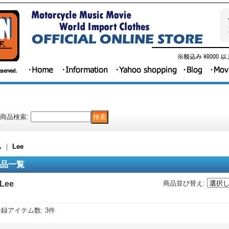
商品検索
:
ム
｜
Lee
品一覧
Lee
商品並び替え
:
登録アイテム数
:
3件