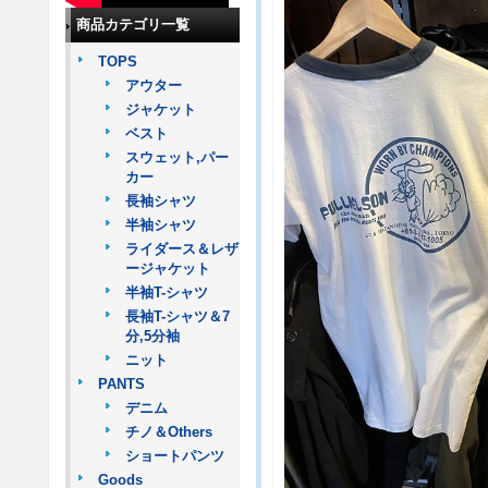
商品カテゴリ一覧
TOPS
アウター
ジャケット
ベスト
スウェット,パー
カー
長袖シャツ
半袖シャツ
ライダース＆レザ
ージャケット
半袖T-シャツ
長袖T-シャツ＆7
分,5分袖
ニット
PANTS
デニム
チノ＆Others
ショートパンツ
Goods