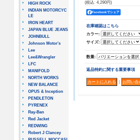
(税込
:
4,290円
)
HIGH ROCK
INDIAN MOTORCYC
Facebookでシェア
LE
IRON HEART
在庫確認はこちら
JAPAN BLUE JEANS
カラー
:
JOHNBULL
サイズ
:
Johnson Motor's
Lee
数量
:
Lee&Wrangler
LFC
返品特約に関する重要事項
MANIFOLD
NORTH WORKS
｜
NEW BALANCE
OPUS & Inception
PENDLETON
PYRENEX
Ray-Ban
Red Jacket
REDWING
Robert J Clancey
RUSSELL MOCCASI