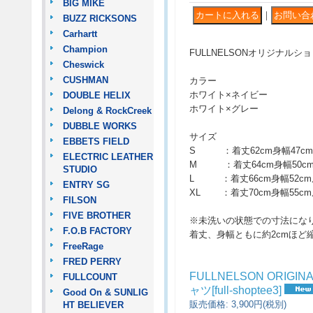
BIG MIKE
｜
BUZZ RICKSONS
Carhartt
Champion
FULLNELSONオリジナル
Cheswick
CUSHMAN
カラー
ホワイト×ネイビー
DOUBLE HELIX
ホワイト×グレー
Delong & RockCreek
DUBBLE WORKS
サイズ
EBBETS FIELD
S ：着丈62cm身幅47cm肩
ELECTRIC LEATHER
M ：着丈64cm身幅50cm肩
STUDIO
L ：着丈66cm身幅52cm肩
ENTRY SG
XL ：着丈70cm身幅55cm肩
FILSON
FIVE BROTHER
※未洗いの状態での寸法にな
F.O.B FACTORY
着丈、身幅ともに約2cmほど
FreeRage
FRED PERRY
FULLNELSON ORIG
FULLCOUNT
ャツ
[
full-shoptee3
]
Good On & SUNLIG
販売価格
:
3,900円
(税別)
HT BELIEVER