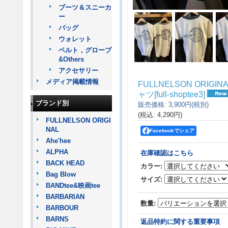
ブーツ＆スニーカ
ー
バッグ
ウォレット
ベルト，グローブ
&Others
アクセサリー
メディア掲載情報
FULLNELSON ORIG
ャツ
[
full-shoptee3
]
ブランド別
販売価格
:
3,900円
(税別)
(税込
:
4,290円
)
FULLNELSON ORIGI
NAL
Facebookでシェア
Ahe'hee
ALPHA
在庫確認はこちら
BACK HEAD
カラー
:
Bag Blow
サイズ
:
BANDtee&映画tee
BARBARIAN
数量
:
BARBOUR
BARNS
返品特約に関する重要事項