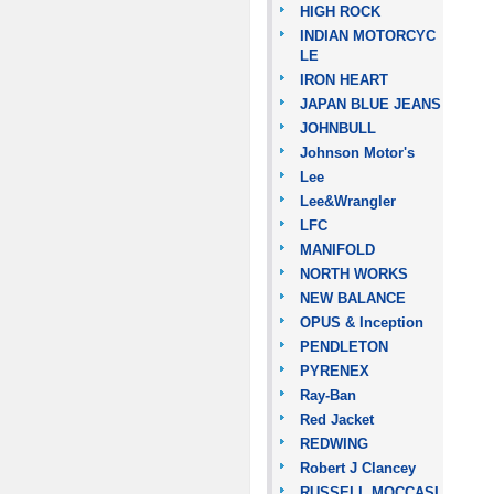
HIGH ROCK
INDIAN MOTORCYC
LE
IRON HEART
JAPAN BLUE JEANS
JOHNBULL
Johnson Motor's
Lee
Lee&Wrangler
LFC
MANIFOLD
NORTH WORKS
NEW BALANCE
OPUS & Inception
PENDLETON
PYRENEX
Ray-Ban
Red Jacket
REDWING
Robert J Clancey
RUSSELL MOCCASI