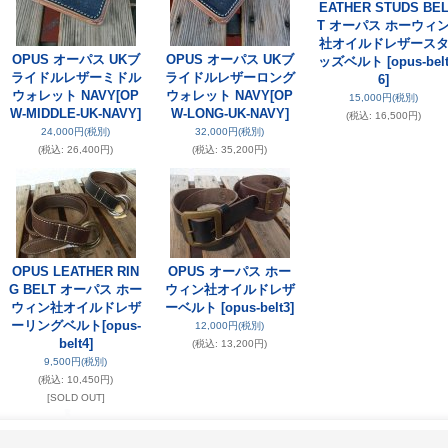
EATHER STUDS BE
T オーパス ホーウィ
社オイルドレザース
OPUS オーパス UKブ
OPUS オーパス UKブ
ッズベルト
[opus-bel
ライドルレザーミドル
ライドルレザーロング
6]
ウォレット NAVY
[OP
ウォレット NAVY
[OP
15,000円
(税別)
W-MIDDLE-UK-NAVY]
W-LONG-UK-NAVY]
(税込
:
16,500円)
24,000円
(税別)
32,000円
(税別)
(税込
:
26,400円)
(税込
:
35,200円)
OPUS LEATHER RIN
OPUS オーパス ホー
G BELT オーパス ホー
ウィン社オイルドレザ
ウィン社オイルドレザ
ーベルト
[opus-belt3]
ーリングベルト
[opus-
12,000円
(税別)
belt4]
(税込
:
13,200円)
9,500円
(税別)
(税込
:
10,450円)
[SOLD OUT]