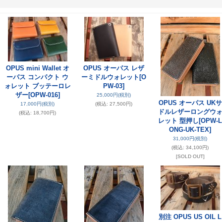
OPUS mini Wallet オ
OPUS オーパス レザ
ーパス コンパクト ウ
ーミドルウォレット
[O
ォレット ブッテーロレ
PW-03]
ザー
[OPW-016]
25,000円
(税別)
OPUS オーパス UKサ
17,000円
(税別)
(税込
:
27,500円)
ドルレザーロングウ
(税込
:
18,700円)
レット 型押し
[OPW-L
ONG-UK-TEX]
31,000円
(税別)
(税込
:
34,100円)
[SOLD OUT]
別注 OPUS US OIL L