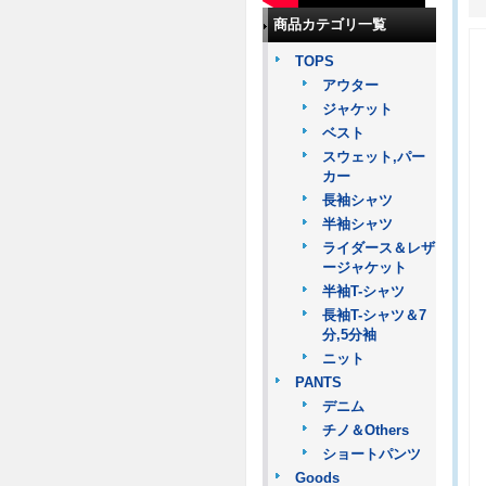
商品カテゴリ一覧
TOPS
アウター
ジャケット
ベスト
スウェット,パー
カー
長袖シャツ
半袖シャツ
ライダース＆レザ
ージャケット
半袖T-シャツ
長袖T-シャツ＆7
分,5分袖
ニット
PANTS
デニム
チノ＆Others
ショートパンツ
Goods