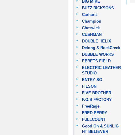
BIG MIKE
BUZZ RICKSONS
Carhartt
Champion
Cheswick
CUSHMAN
DOUBLE HELIX
Delong & RockCreek
DUBBLE WORKS
EBBETS FIELD
ELECTRIC LEATHER
STUDIO
ENTRY SG
FILSON
FIVE BROTHER
F.O.B FACTORY
FreeRage
FRED PERRY
FULLCOUNT
Good On & SUNLIG
HT BELIEVER