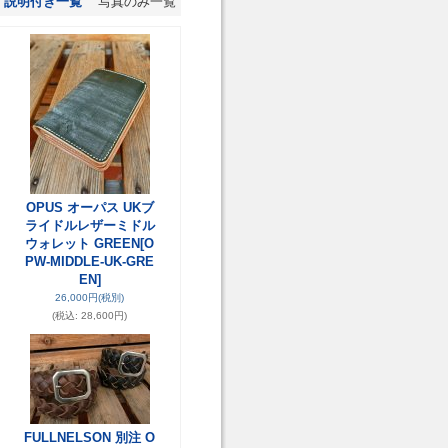
説明付き一覧
写真のみ一覧
OPUS オーパス UKブ
ォ
ライドルレザーミドル
ウォレット GREEN
[O
PW-MIDDLE-UK-GRE
EN]
26,000円
(税別)
(税込
:
28,600円)
FULLNELSON 別注 O