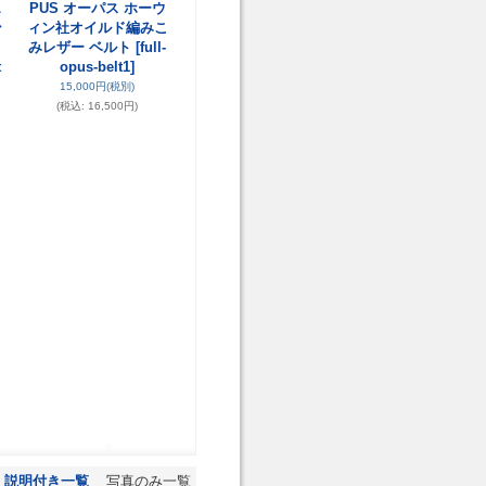
L
PUS オーパス ホーウ
ン
ィン社オイルド編みこ
タ
みレザー ベルト
[full-
t
opus-belt1]
15,000円
(税別)
(税込
:
16,500円)
説明付き一覧
写真のみ一覧