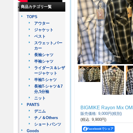
商品カテゴリ一覧
TOPS
アウター
ジャケット
ベスト
スウェット,パー
カー
長袖シャツ
半袖シャツ
ライダース＆レザ
ージャケット
半袖T-シャツ
長袖T-シャツ＆7
分,5分袖
ニット
PANTS
BIGMIKE Rayon Mix O
デニム
販売価格
:
9,000円
(税別)
チノ＆Others
(税込
:
9,900円
)
ショートパンツ
Facebookでシェア
Goods