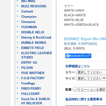
BIG MIKE
カラー
BUZZ RICKSONS
WHITE×GRAY
Carhartt
BLACK×WHITE
Champion
WHITE×BLUE
Cheswick
WHITE×GREEN×BLACK
CUSHMAN
DOUBLE HELIX
Delong & RockCreek
BIGMIKE Rayon Mix O
DUBBLE WORKS
販売価格
:
9,000円
(税別)
EBBETS FIELD
(税込
:
9,900円
)
ELECTRIC LEATHER
Facebookでシェア
STUDIO
ENTRY SG
在庫確認はこちら
FILSON
カラー
:
FIVE BROTHER
F.O.B FACTORY
サイズ
:
FreeRage
FRED PERRY
数量
:
FULLCOUNT
Good On & SUNLIG
返品特約に関する重要事項
HT BELIEVER