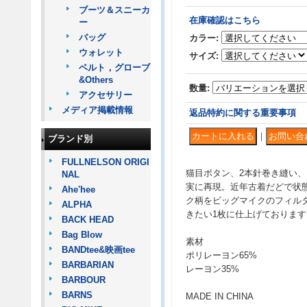
ブーツ＆スニーカ
在庫確認はこちら
ー
バッグ
カラー
:
ウォレット
サイズ
:
ベルト，グローブ
&Others
数量
:
アクセサリー
メディア掲載情報
返品特約に関する重要事項
｜
ブランド別
FULLNELSON ORIGI
猫目ボタン、2本針巻き縫い
NAL
実に再現。近年古着だどで状
Ahe'hee
ク柄をビッグマイクのフィル
ALPHA
きたい1枚に仕上げております
BACK HEAD
Bag Blow
素材
BANDtee&映画tee
ポリレーヨン65%
BARBARIAN
レーヨン35%
BARBOUR
BARNS
MADE IN CHINA