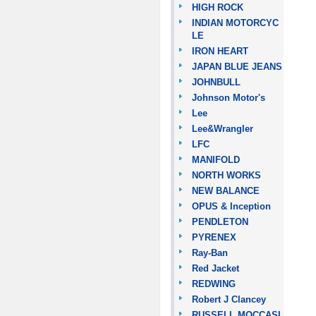
HIGH ROCK
INDIAN MOTORCYC
LE
IRON HEART
JAPAN BLUE JEANS
JOHNBULL
Johnson Motor's
Lee
Lee&Wrangler
LFC
MANIFOLD
NORTH WORKS
NEW BALANCE
OPUS & Inception
PENDLETON
PYRENEX
Ray-Ban
Red Jacket
REDWING
Robert J Clancey
RUSSELL MOCCASI