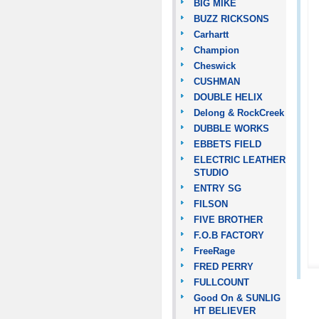
BIG MIKE
BUZZ RICKSONS
Carhartt
Champion
Cheswick
CUSHMAN
DOUBLE HELIX
Delong & RockCreek
DUBBLE WORKS
EBBETS FIELD
ELECTRIC LEATHER
STUDIO
ENTRY SG
FILSON
FIVE BROTHER
F.O.B FACTORY
FreeRage
FRED PERRY
FULLCOUNT
Good On & SUNLIG
HT BELIEVER