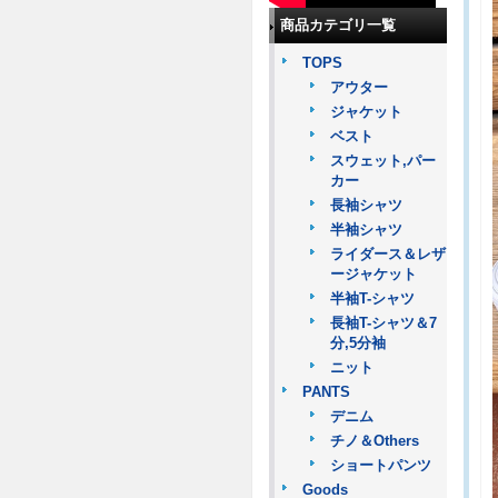
商品カテゴリ一覧
TOPS
アウター
ジャケット
ベスト
スウェット,パー
カー
長袖シャツ
半袖シャツ
ライダース＆レザ
ージャケット
半袖T-シャツ
長袖T-シャツ＆7
分,5分袖
ニット
PANTS
デニム
チノ＆Others
ショートパンツ
Goods