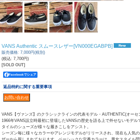
VANS Authentic スムースレザー
[
VN000EGABPB
]
販売価格
:
7,000円
(税別)
(税込
:
7,700円
)
[SOLD OUT]
Facebookでシェア
返品特約に関する重要事項
VANS【ヴァンズ】のクラシックラインの代表モデル・AUTHENTIC(オーセ
1966年VANS設立時最初に登場したVANSの歴史を語る上で外せないモデ
タイルのシューズが様々な履きこしをアシスト。
シーズン毎に様々なカラーやアレンジモデルがリリースされ、現在も人気の
ザーから親しまれております。ベーシックな定番カラーは、男女スタイル問