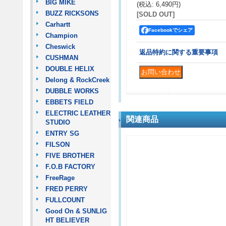
BIG MIKE
(税込
:
6,490円
)
BUZZ RICKSONS
[SOLD OUT]
Carhartt
Facebookでシェア
Champion
Cheswick
返品特約に関する重要事項
CUSHMAN
DOUBLE HELIX
Delong & RockCreek
DUBBLE WORKS
EBBETS FIELD
ELECTRIC LEATHER
関連商品
STUDIO
ENTRY SG
FILSON
FIVE BROTHER
F.O.B FACTORY
FreeRage
FRED PERRY
FULLCOUNT
Good On & SUNLIG
HT BELIEVER