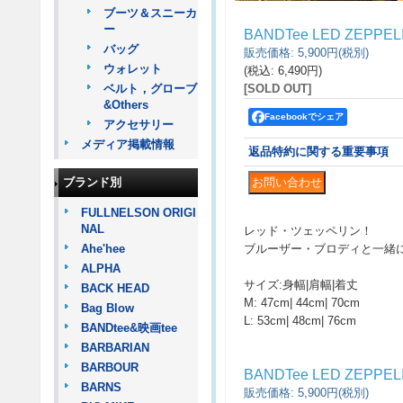
ブーツ＆スニーカ
ー
BANDTee LED ZEPPEL
バッグ
販売価格
:
5,900円
(税別)
ウォレット
(税込
:
6,490円
)
ベルト，グローブ
[SOLD OUT]
&Others
Facebookでシェア
アクセサリー
メディア掲載情報
返品特約に関する重要事項
ブランド別
FULLNELSON ORIGI
NAL
レッド・ツェッペリン！
Ahe'hee
ブルーザー・ブロディと一緒
ALPHA
サイズ:身幅|肩幅|着丈
BACK HEAD
M: 47cm| 44cm| 70cm
Bag Blow
L: 53cm| 48cm| 76cm
BANDtee&映画tee
BARBARIAN
BARBOUR
BANDTee LED ZEPPEL
BARNS
販売価格
:
5,900円
(税別)