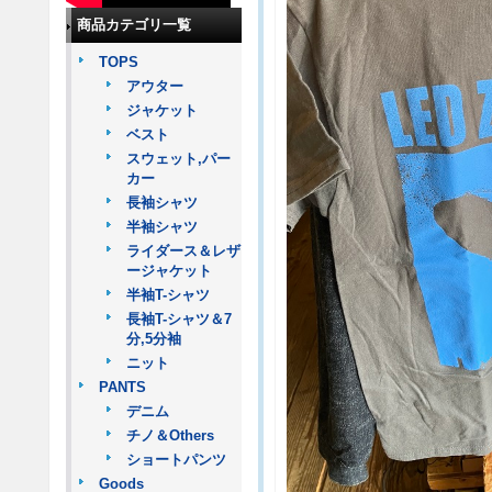
商品カテゴリ一覧
TOPS
アウター
ジャケット
ベスト
スウェット,パー
カー
長袖シャツ
半袖シャツ
ライダース＆レザ
ージャケット
半袖T-シャツ
長袖T-シャツ＆7
分,5分袖
ニット
PANTS
デニム
チノ＆Others
ショートパンツ
Goods