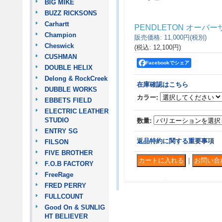
BIG MIKE
BUZZ RICKSONS
Carhartt
PENDLETON オーバ
Champion
販売価格
:
11,000円
(税別)
Cheswick
(税込
:
12,100円
)
CUSHMAN
Facebookでシェア
DOUBLE HELIX
Delong & RockCreek
在庫確認はこちら
DUBBLE WORKS
カラー
:
EBBETS FIELD
ELECTRIC LEATHER
STUDIO
数量
:
ENTRY SG
返品特約に関する重要事項
FILSON
FIVE BROTHER
｜
F.O.B FACTORY
FreeRage
FRED PERRY
FULLCOUNT
Good On & SUNLIG
HT BELIEVER