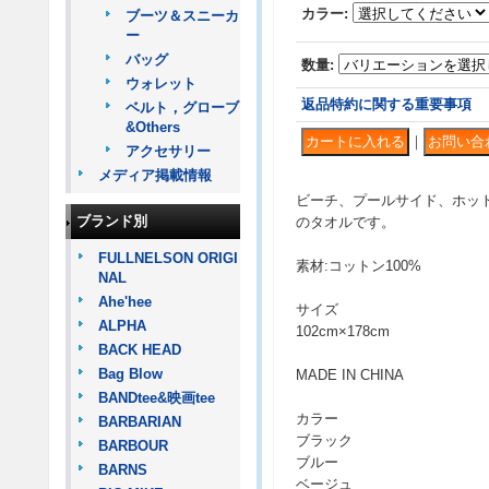
カラー
:
ブーツ＆スニーカ
ー
バッグ
数量
:
ウォレット
返品特約に関する重要事項
ベルト，グローブ
&Others
｜
アクセサリー
メディア掲載情報
ビーチ、プールサイド、ホット
ブランド別
のタオルです。
FULLNELSON ORIGI
素材:コットン100%
NAL
Ahe'hee
サイズ
ALPHA
102cm×178cm
BACK HEAD
Bag Blow
MADE IN CHINA
BANDtee&映画tee
カラー
BARBARIAN
ブラック
BARBOUR
ブルー
BARNS
ベージュ