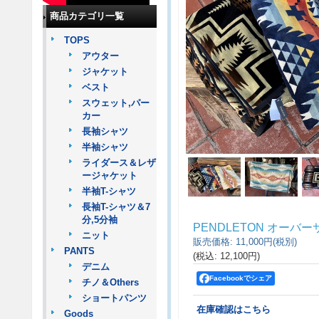
商品カテゴリ一覧
TOPS
アウター
ジャケット
ベスト
スウェット,パー
カー
長袖シャツ
半袖シャツ
ライダース＆レザ
ージャケット
半袖T-シャツ
長袖T-シャツ＆7
分,5分袖
PENDLETON オーバ
ニット
販売価格
:
11,000円
(税別)
PANTS
(税込
:
12,100円
)
デニム
Facebookでシェア
チノ＆Others
ショートパンツ
在庫確認はこちら
Goods