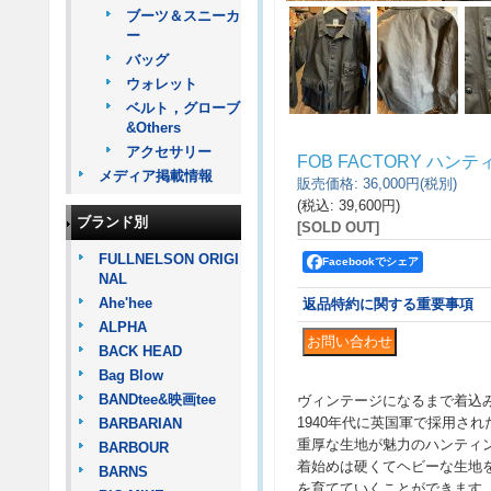
ブーツ＆スニーカ
ー
バッグ
ウォレット
ベルト，グローブ
&Others
アクセサリー
FOB FACTORY ハ
メディア掲載情報
販売価格
:
36,000円
(税別)
(税込
:
39,600円
)
ブランド別
[SOLD OUT]
FULLNELSON ORIGI
Facebookでシェア
NAL
Ahe'hee
返品特約に関する重要事項
ALPHA
BACK HEAD
Bag Blow
BANDtee&映画tee
ヴィンテージになるまで着込
1940年代に英国軍で採用さ
BARBARIAN
重厚な生地が魅力のハンティ
BARBOUR
着始めは硬くてヘビーな生地
BARNS
を育てていくことができます