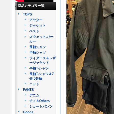
商品カテゴリ一覧
TOPS
アウター
ジャケット
ベスト
スウェット,パー
カー
長袖シャツ
半袖シャツ
ライダース＆レザ
ージャケット
半袖T-シャツ
長袖T-シャツ＆7
分,5分袖
ニット
PANTS
デニム
チノ＆Others
ショートパンツ
Goods