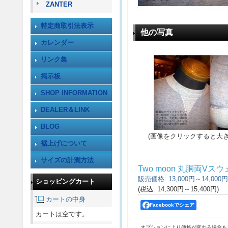
ZANTER
特定商取引法表示
他の写真
カレンダー
リンク集
掲示板
SHOP INFORMATION
DEALER＆LINK
BLOG
(画像をクリックすると大
裾上げについて
サイズの計測方法
Two moon 丸胴両Vス
販売価格
:
13,000円～14,000円
ショッピングカート
(税込
:
14,300円～15,400円
)
カートの中身
Facebookでシェア
カートは空です。
オプションにより価格が変わる場合も