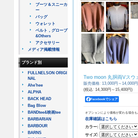
ブーツ＆スニーカ
ー
バッグ
ウォレット
ベルト，グローブ
&Others
アクセサリー
メディア掲載情報
ブランド別
FULLNELSON ORIGI
Two moon 丸胴両Vス
NAL
販売価格
:
13,000円～14,000円
Ahe'hee
(税込
:
14,300円～15,400円
)
ALPHA
BACK HEAD
Facebookでシェア
Bag Blow
BANDtee&映画tee
オプションにより価格が変わる場合も
在庫確認はこちら
BARBARIAN
BARBOUR
カラー
:
BARNS
サイズ
: