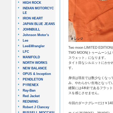
HIGH ROCK
INDIAN MOTORCYC
LE
IRON HEART
JAPAN BLUE JEANS
JOHNBULL
Johnson Motor's
Lee
Lee&Wrangler
Two moon LIMITED EDIT
LFC
TWO MOON(トゥームーン
MANIFOLD
スウェット」になります。
NORTH WORKS
タイト目なシルエットにかか
す。
NEW BALANCE
OPUS & Inception
身頃は現在では数少なくなっ
PENDLETON
み、やわらかい生地となって
PYRENEX
縫製には4本針であるフラッ
Ray-Ban
スを感じさせません。
Red Jacket
REDWING
今回のダークグレーだけ￥14
Robert J Clancey
RUSSELL MOCCASI