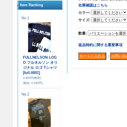
Item Ranking
在庫確認はこちら
カラー
:
No.1
サイズ
:
数量
:
返品特約に関する重要事項
｜
FULLNELSON LOG
O フルネルソン オリ
ジナル ロゴ Tシャツ
[full-0001]
3,900円
(税別)
(税込
:
4,290円)
No.2