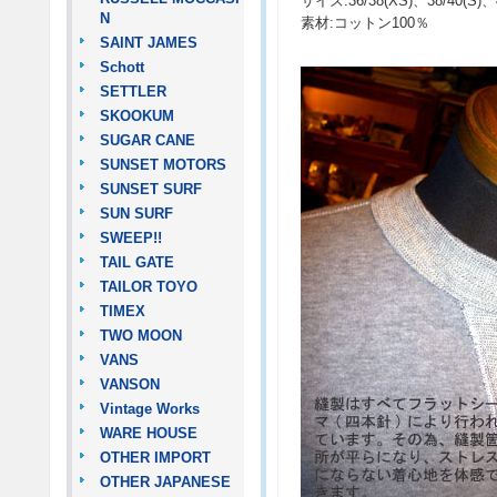
サイズ:36/38(XS)、38/40(S)、4
N
素材:コットン100％
SAINT JAMES
Schott
SETTLER
SKOOKUM
SUGAR CANE
SUNSET MOTORS
SUNSET SURF
SUN SURF
SWEEP!!
TAIL GATE
TAILOR TOYO
TIMEX
TWO MOON
VANS
VANSON
Vintage Works
WARE HOUSE
OTHER IMPORT
OTHER JAPANESE