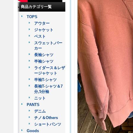
商品カテゴリ一覧
TOPS
アウター
ジャケット
ベスト
スウェット,パー
カー
長袖シャツ
半袖シャツ
ライダース＆レザ
ージャケット
半袖T-シャツ
長袖T-シャツ＆7
分,5分袖
ニット
PANTS
デニム
チノ＆Others
ショートパンツ
Goods