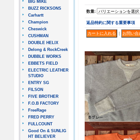
BIG MIKE
BUZZ RICKSONS
数量
:
Carhartt
Champion
返品特約に関する重要事項
Cheswick
｜
CUSHMAN
DOUBLE HELIX
Delong & RockCreek
DUBBLE WORKS
EBBETS FIELD
ELECTRIC LEATHER
STUDIO
ENTRY SG
FILSON
FIVE BROTHER
F.O.B FACTORY
FreeRage
FRED PERRY
FULLCOUNT
Good On & SUNLIG
HT BELIEVER