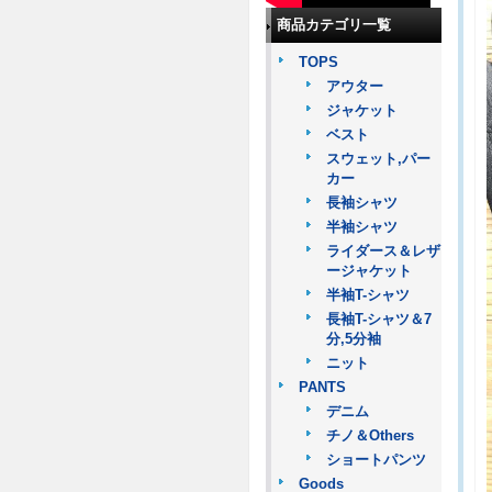
商品カテゴリ一覧
TOPS
アウター
ジャケット
ベスト
スウェット,パー
カー
長袖シャツ
半袖シャツ
ライダース＆レザ
ージャケット
半袖T-シャツ
長袖T-シャツ＆7
分,5分袖
ニット
PANTS
デニム
チノ＆Others
ショートパンツ
Goods