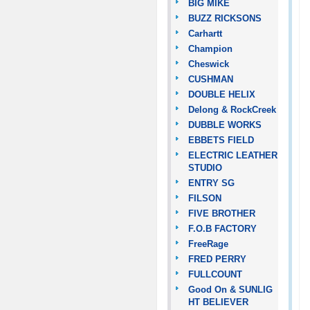
BIG MIKE
BUZZ RICKSONS
Carhartt
Champion
Cheswick
CUSHMAN
DOUBLE HELIX
Delong & RockCreek
DUBBLE WORKS
EBBETS FIELD
ELECTRIC LEATHER
STUDIO
ENTRY SG
FILSON
FIVE BROTHER
F.O.B FACTORY
FreeRage
FRED PERRY
FULLCOUNT
Good On & SUNLIG
HT BELIEVER