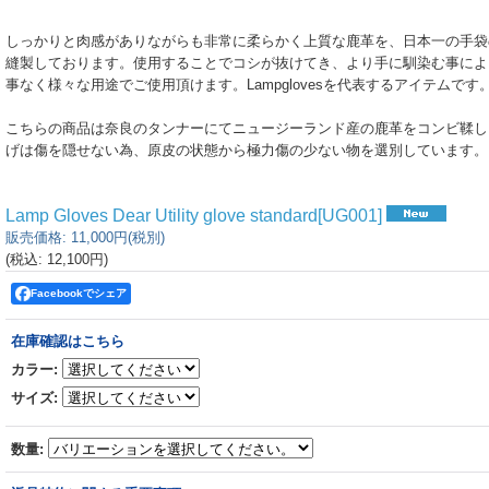
しっかりと肉感がありながらも非常に柔らかく上質な鹿革を、日本一の手袋
縫製しております。使用することでコシが抜けてき、より手に馴染む事によ
事なく様々な用途でご使用頂けます。Lampglovesを代表するアイテムです
こちらの商品は奈良のタンナーにてニュージーランド産の鹿革をコンビ鞣し
げは傷を隠せない為、原皮の状態から極力傷の少ない物を選別しています。
Lamp Gloves Dear Utility glove standard
[
UG001
]
販売価格
:
11,000円
(税別)
(税込
:
12,100円
)
Facebookでシェア
在庫確認はこちら
カラー
:
サイズ
:
数量
: