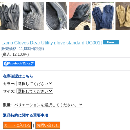
Lamp Gloves Dear Utility glove standard
[
UG001
]
販売価格
:
11,000円
(税別)
(税込
:
12,100円
)
Facebookでシェア
在庫確認はこちら
カラー
:
サイズ
:
数量
:
返品特約に関する重要事項
｜