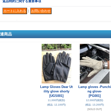
返品特約に関する重要事項
｜
連商品
Lamp Gloves Dear Ut
Lamp gloves -Punchi
ility glove shorty
ng glove-
[UGS001]
[PG001]
11,000円
(税別)
12,000円
(税別)
(税込
:
12,100円)
(税込
:
13,200円)
[SOLD OUT]