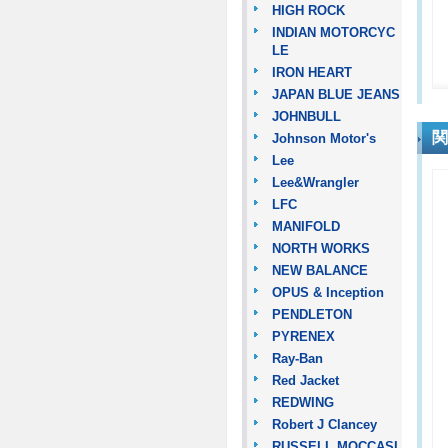
HIGH ROCK
INDIAN MOTORCYC
LE
IRON HEART
JAPAN BLUE JEANS
JOHNBULL
関
Johnson Motor's
Lee
Lee&Wrangler
LFC
MANIFOLD
NORTH WORKS
NEW BALANCE
OPUS & Inception
PENDLETON
PYRENEX
Ray-Ban
Red Jacket
REDWING
Robert J Clancey
RUSSELL MOCCASI