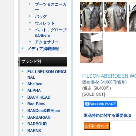
ブーツ＆スニーカ
ー
バッグ
ウォレット
ベルト，グローブ
&Others
アクセサリー
メディア掲載情報
ブランド別
FULLNELSON ORIGI
FILSON ABERDEEN W
NAL
販売価格
:
54,000円
(税別)
Ahe'hee
(税込
:
59,400円
)
ALPHA
[SOLD OUT]
BACK HEAD
Bag Blow
Facebookでシェア
BANDtee&映画tee
返品特約に関する重要事項
BARBARIAN
BARBOUR
BARNS