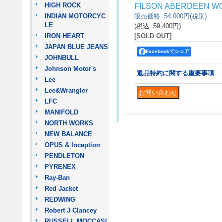
HIGH ROCK
FILSON ABERDEEN W
INDIAN MOTORCYC
販売価格
:
54,000円
(税別)
LE
(税込
:
59,400円
)
IRON HEART
[SOLD OUT]
JAPAN BLUE JEANS
Facebookでシェア
JOHNBULL
Johnson Motor's
返品特約に関する重要事項
Lee
Lee&Wrangler
LFC
MANIFOLD
NORTH WORKS
NEW BALANCE
OPUS & Inception
PENDLETON
PYRENEX
Ray-Ban
Red Jacket
REDWING
Robert J Clancey
RUSSELL MOCCASI