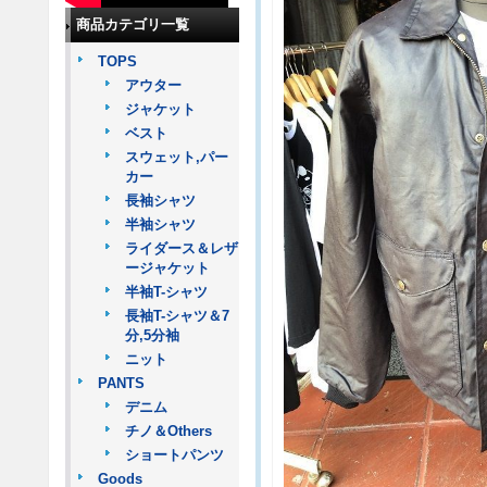
商品カテゴリ一覧
TOPS
アウター
ジャケット
ベスト
スウェット,パー
カー
長袖シャツ
半袖シャツ
ライダース＆レザ
ージャケット
半袖T-シャツ
長袖T-シャツ＆7
分,5分袖
ニット
PANTS
デニム
チノ＆Others
ショートパンツ
Goods