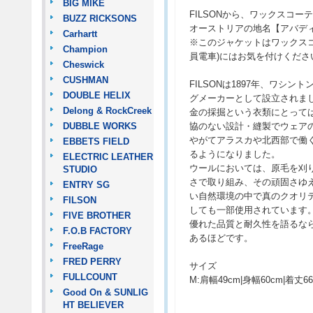
BIG MIKE
FILSONから、ワックスコー
BUZZ RICKSONS
オーストリアの地名【アバデ
Carhartt
※このジャケットはワックス
Champion
員電車)にはお気を付けくださ
Cheswick
CUSHMAN
FILSONは1897年、ワ
DOUBLE HELIX
グメーカーとして設立されま
Delong & RockCreek
金の採掘という衣類にとって
DUBBLE WORKS
協のない設計・縫製でウェア
やがてアラスカや北西部で働く
EBBETS FIELD
るようになりました。
ELECTRIC LEATHER
ウールにおいては、原毛を刈
STUDIO
さで取り組み、その頑固さゆ
ENTRY SG
い自然環境の中で真のクオリ
FILSON
しても一部使用されています
FIVE BROTHER
優れた品質と耐久性を語るな
F.O.B FACTORY
あるほどです。
FreeRage
FRED PERRY
サイズ
FULLCOUNT
M:肩幅49cm|身幅60cm|着丈6
Good On & SUNLIG
HT BELIEVER