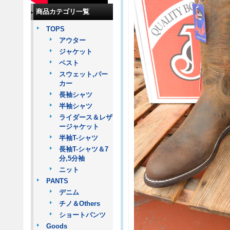
商品カテゴリ一覧
TOPS
アウター
ジャケット
ベスト
スウェット,パー
カー
長袖シャツ
半袖シャツ
ライダース＆レザ
ージャケット
半袖T-シャツ
長袖T-シャツ＆7
分,5分袖
ニット
PANTS
デニム
チノ＆Others
ショートパンツ
Goods