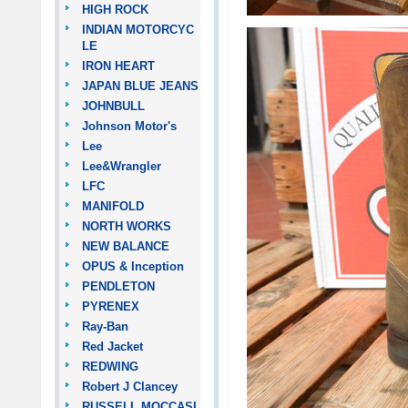
HIGH ROCK
INDIAN MOTORCYC
LE
IRON HEART
JAPAN BLUE JEANS
JOHNBULL
Johnson Motor's
Lee
Lee&Wrangler
LFC
MANIFOLD
NORTH WORKS
NEW BALANCE
OPUS & Inception
PENDLETON
PYRENEX
Ray-Ban
Red Jacket
REDWING
Robert J Clancey
RUSSELL MOCCASI