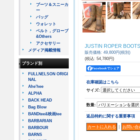
ブーツ＆スニーカ
ー
バッグ
ウォレット
ベルト，グローブ
&Others
アクセサリー
JUSTIN ROPER B
メディア掲載情報
販売価格
:
49,800円
(税別)
(税込
:
54,780円
)
ブランド別
Facebookでシェア
FULLNELSON ORIGI
NAL
在庫確認はこちら
Ahe'hee
サイズ
:
ALPHA
BACK HEAD
数量
:
Bag Blow
BANDtee&映画tee
返品特約に関する重要事項
BARBARIAN
｜
BARBOUR
BARNS