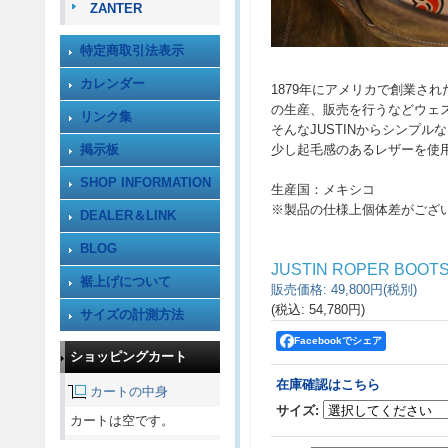
ZANTER
特定商取引法表示
カレンダー
1879年にアメリカで創業さ
の生産、販売を行うなどウェ
リンク集
そんなJUSTINからシンプ
掲示板
少し起毛感のあるレザーを使
SHOP INFORMATION
生産国：メキシコ
※製品の仕様上個体差がござ
DEALER＆LINK
BLOG
JUSTIN ROPER B
裾上げについて
販売価格
:
49,800円
(税別)
(税込
:
54,780円
)
サイズの計測方法
Facebookでシェア
ショッピングカート
在庫確認はこちら
カートの中身
サイズ
:
カートは空です。