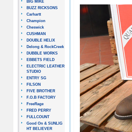
BIG MIKE
BUZZ RICKSONS
Carhartt
Champion
Cheswick
CUSHMAN
DOUBLE HELIX
Delong & RockCreek
DUBBLE WORKS
EBBETS FIELD
ELECTRIC LEATHER
STUDIO
ENTRY SG
FILSON
FIVE BROTHER
F.O.B FACTORY
FreeRage
FRED PERRY
FULLCOUNT
Good On & SUNLIG
HT BELIEVER