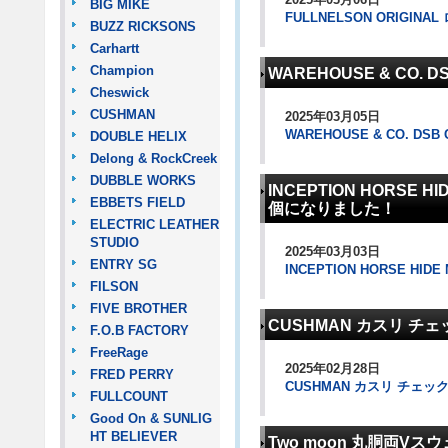
BIG MIKE
FULLNELSON ORIGI
BUZZ RICKSONS
Carhartt
Champion
WAREHOUSE & CO. 
Cheswick
CUSHMAN
2025年03月05日
WAREHOUSE & CO. DSB
DOUBLE HELIX
Delong & RockCreek
DUBBLE WORKS
INCEPTION HORSE
EBBETS FIELD
個になりました！
ELECTRIC LEATHER
STUDIO
2025年03月03日
ENTRY SG
INCEPTION HORSE HI
FILSON
FIVE BROTHER
CUSHMAN カスリ チ
F.O.B FACTORY
FreeRage
2025年02月28日
FRED PERRY
CUSHMAN カスリ チェ
FULLCOUNT
Good On & SUNLIG
HT BELIEVER
Two moon 丸胴両V