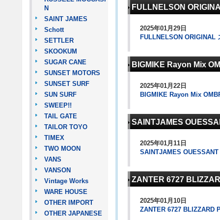
FULLNELSON ORI
N
SAINT JAMES
2025年01月29日
Schott
FULLNELSON ORIGI
SETTLER
SKOOKUM
SUGAR CANE
BIGMIKE Rayon Mix
SUNSET MOTORS
SUNSET SURF
2025年01月22日
SUN SURF
BIGMIKE Rayon Mix O
SWEEP!!
TAIL GATE
SAINTJAMES OUESS
TAILOR TOYO
TIMEX
2025年01月11日
TWO MOON
SAINTJAMES OUESSAN
VANS
VANSON
ZANTER 6727 BLIZ
Vintage Works
WARE HOUSE
2025年01月10日
OTHER IMPORT
ZANTER 6727 BLIZZA
OTHER JAPANESE