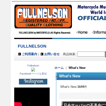
FULLNELSON
ご利用案内
｜
お問い合せ
商品検索
:
Fullnelson
ホーム
｜
What's New
Facebookページも宣伝
What's New
What's New:
1644
件
只今サーバーの不具合にて