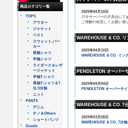
商品カテゴリ一覧
2025年04月10日
TOPS
只今サーバーの不具合にてg
ご理解の程宜しくお願い致
アウター
ジャケット
ベスト
WAREHOUSE & CO
スウェット,パー
カー
2025年04月10日
長袖シャツ
WAREHOUSE & CO. 
半袖シャツ
ライダース＆レザ
ージャケット
PENDLETON オーバ
半袖T-シャツ
長袖T-シャツ＆7
2025年04月04日
分,5分袖
PENDLETON オーバー
ニット
PANTS
WAREHOUSE & CO.
デニム
チノ＆Others
2025年03月28日
ショートパンツ
WAREHOUSE & CO. 7
Goods